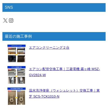
SNS
X
Instagram
最近の施工事例
エアコンクリーニング２台
エアコン配管交換工事｜三菱電機 霧ヶ峰 MSZ-
GV2824-W
温水洗浄便座（ウォシュレット）交換工事｜東
芝 SCS-TCK1010-N