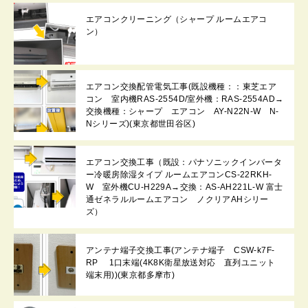
エアコンクリーニング（シャープ ルームエアコ
ン）
エアコン交換配管電気工事(既設機種：：東芝エア
コン 室内機RAS-2554D/室外機：RAS-2554AD→
交換機種：シャープ エアコン AY-N22N-W N-
Nシリーズ)(東京都世田谷区)
エアコン交換工事（既設：パナソニックインバータ
ー冷暖房除湿タイプ ルームエアコンCS-22RKH-
W 室外機CU-H229A→交換：AS-AH221L-W 富士
通ゼネラルルームエアコン ノクリアAHシリー
ズ）
アンテナ端子交換工事(アンテナ端子 CSW-k7F-
RP 1口末端(4K8K衛星放送対応 直列ユニット
端末用))(東京都多摩市)