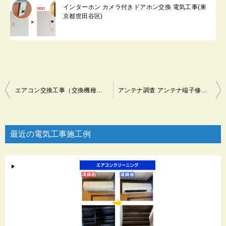
インターホン カメラ付きドアホン交換 電気工事(東
京都世田谷区)
投
エアコン交換工事（交換機種：富士通ゼネラル ノクリアAHシリーズ AS-A229H） 電気工事(東京都世田谷区)
アンテナ調査 アンテナ端子修理（東京都世田谷区）
稿
ナ
ビ
最近の電気工事施工例
ゲ
ー
シ
ョ
ン