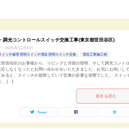
・調光コントロールスイッチ交換工事(東京都世田谷区)
日：
2025年12月6日
スイッチ修理 照明スイッチ増設 照明スイッチ交換
電気工事施工例
は世田谷区のお客様から、リビングと洋室の照明、そして調光コント
反応しなくなったとお問い合わせをいただきました。お宅にお伺いし
てみると、スイッチが故障していて交換が必要な状態でした。 スイッ
、 […]
続きを読む
Tweet