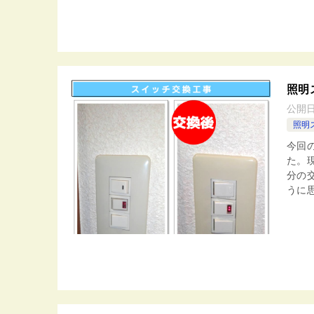
照明
公開
照明
今回
た。
分の
うに思