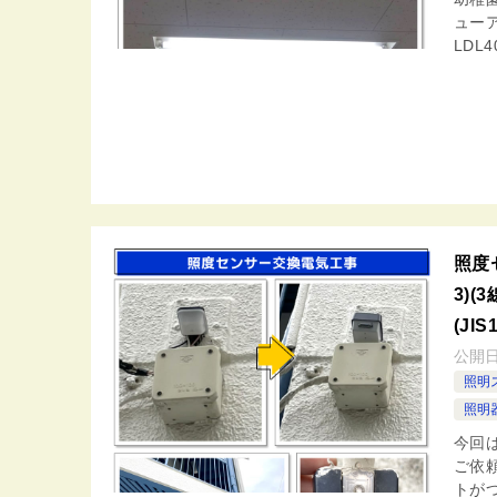
ューア
LDL
照度
3)(
(JI
公開
照明
照明器
今回
ご依
トが