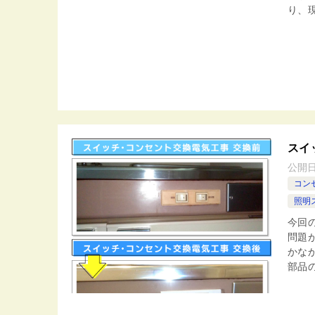
り、現
スイ
公開
コン
照明
今回
問題
かな
部品の