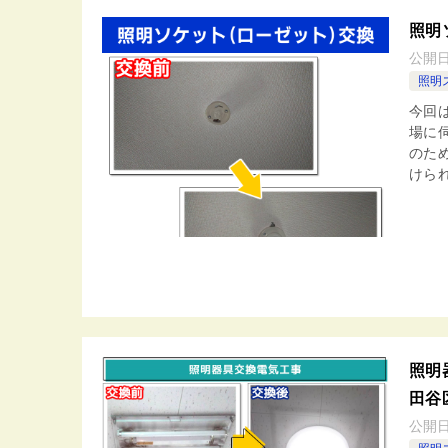
照明
公開
照明
今回
場に
のた
けられ
照明
田谷
公開