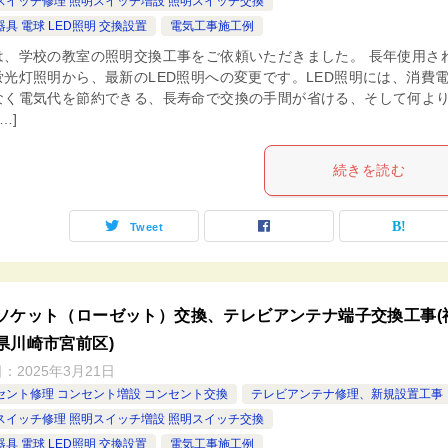
スイッチ修理 照明スイッチ増設 照明スイッチ交換
具 電球 LED照明 交換設置
電気工事施工例
は、学校の教室の照明交換工事をご依頼いただきました。 長年使用さ
蛍光灯照明から、最新のLED照明への変更です。LED照明には、消費
なく電気代を節約できる、長寿命で交換の手間が省ける、そして何よ
…]
続きを読む
Tweet
ソケット（ローゼット）交換、テレビアンテナ端子交換工事(
県川崎市宮前区)
日：
2025年3月21日
セント修理 コンセント増設 コンセント交換
テレビアンテナ修理、新規設置工事
スイッチ修理 照明スイッチ増設 照明スイッチ交換
具 電球 LED照明 交換設置
電気工事施工例