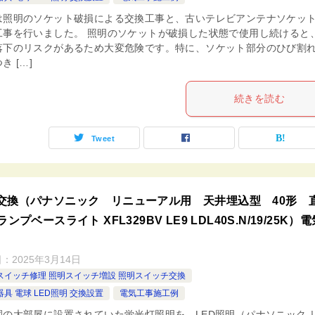
は照明のソケット破損による交換工事と、古いテレビアンテナソケッ
工事を行いました。 照明のソケットが破損した状態で使用し続けると
落下のリスクがあるため大変危険です。特に、ソケット部分のひび割
き […]
続きを読む
Tweet
交換（パナソニック リニューアル用 天井埋込型 40形 
ランプベースライト XFL329BV LE9 LDL40S.N/19/25K）
日：
2025年3月14日
スイッチ修理 照明スイッチ増設 照明スイッチ交換
具 電球 LED照明 交換設置
電気工事施工例
園の大部屋に設置されていた蛍光灯照明を、LED照明（パナソニック 