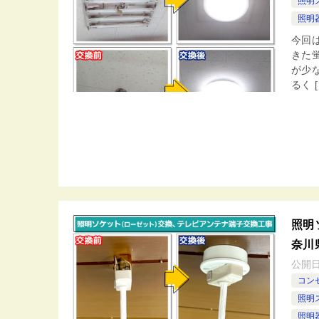
照明
照明器
今回
きた
が少
るく [
照明
奈川
公開
コン
照明
照明器