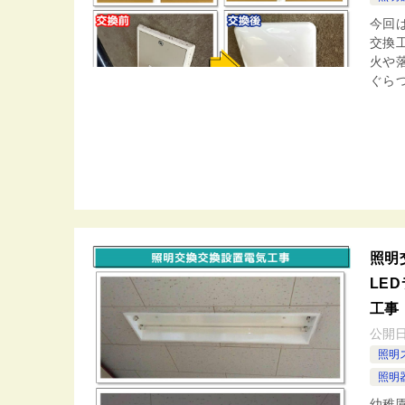
今回
交換
火や
ぐらつ
照明
LED
工事
公開
照明
照明器
幼稚