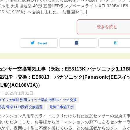
ル用 天井埋込型 40形 直管LEDランプベースライト XFL329BV LE9
40S.N/19/25K）へ交換しました。 幼稚園や […]
続きを読む
Tweet
センサー交換電気工事（既設：EE8113K パナソニック(L13B
3線式)/P→交換：EE6813 パナソニック(Panasonic)EEスイ
S1L形)(AC100V3A)）
日：
2025年1月31日
スイッチ修理 照明スイッチ増設 照明スイッチ交換
具 電球 LED照明 交換設置
電気工事施工例
はマンション共用部のライトに取り付けられた照度センサーの交換工
頼いただきました。お客様からは「マンションの廊下にあるセンサー
つかず、夜間に非常に不便を感じている」との住居者からのクレーム