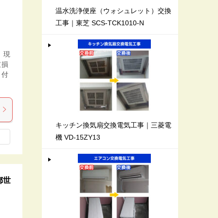
温水洗浄便座（ウォシュレット）交換
工事｜東芝 SCS-TCK1010-N
 現
破損
り付
キッチン換気扇交換電気工事｜三菱電
機 VD-15ZY13
都世