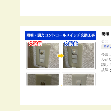
照明
公開
照明
今回
ルが
認し
故障は