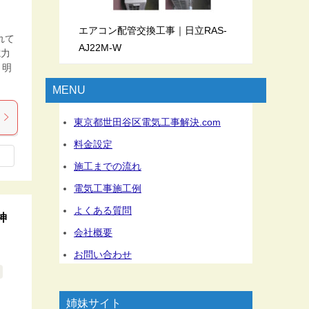
エアコン配管交換工事｜日立RAS-
れて
AJ22M-W
電力
り明
MENU
東京都世田谷区電気工事解決.com
料金設定
施工までの流れ
電気工事施工例
よくある質問
神
会社概要
お問い合わせ
姉妹サイト