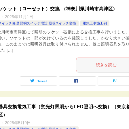
ソケット（ローゼット）交換 (神奈川県川崎市高津区)
日：
2025年11月1日
スイッチ修理 照明スイッチ増設 照明スイッチ交換
電気工事施工例
は川崎市高津区にて照明のソケット破損による交換工事を行いました。
伺い、ソケットの一部が欠けているのを確認しました。かなり大きい
め、このままでは照明器具は取り付けられません。仮に照明器具を取
た […]
続きを読む
Tweet
器具交換電気工事（蛍光灯照明からLED照明へ交換）（東京
区）
日：
2025年5月9日