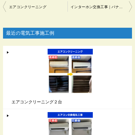
投
エアコンクリーニング
インターホン交換工事｜パナソニック VL-SE30KL
稿
ナ
ビ
最近の電気工事施工例
ゲ
ー
シ
ョ
ン
エアコンクリーニング２台