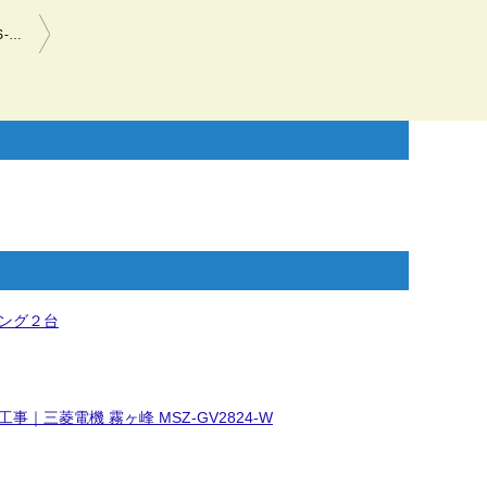
エアコン交換配管電気工事(既設機種：：東芝エアコン 室内機RAS-2554D/室外機：RAS-2554AD→交換機種：シャープ エアコン AY-N22N-W N-Nシリーズ)(東京都世田谷区)
ング２台
事｜三菱電機 霧ヶ峰 MSZ-GV2824-W