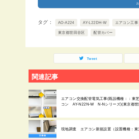
タグ
AO-A224
AY-L22DH-W
エアコン工事
東京都世田谷区
配管カバー
Tweet
関連記事
エアコン交換配管電気工事(既設機種：：東芝エア
コン AY-N22N-W N-Nシリーズ)(東京都
現地調査 エアコン新規設置（設置機種：東芝ル