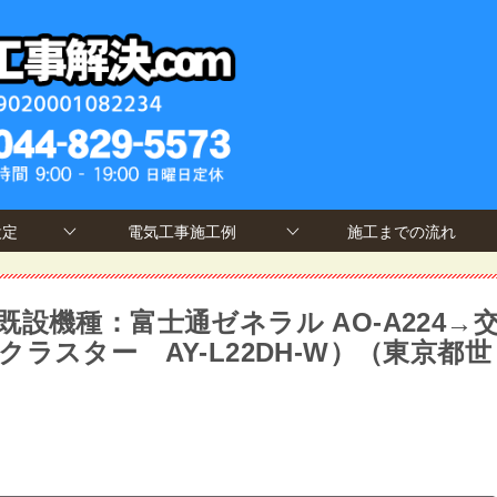
設定
電気工事施工例
施工までの流れ
設機種：富士通ゼネラル AO-A224→
ラスター AY-L22DH-W）（東京都世