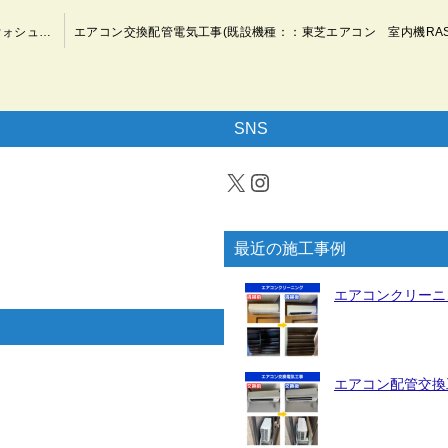
ウォシュレット（温水洗浄便座）交換工事(既設機種：TOTOウォシュレットSB TCF6621 #NW1→交換機種：TOTO ウォシュレット Kシリーズ TCF8GK35 #NW1（ホワイト）)（神奈川県川崎市多摩区）
SNS
X
Instagram
最近の施工事例
エアコンクリーニ
エアコン配管交換工