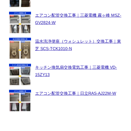
エアコン配管交換工事｜三菱電機 霧ヶ峰 MSZ-
GV2824-W
温水洗浄便座（ウォシュレット）交換工事｜東
芝 SCS-TCK1010-N
キッチン換気扇交換電気工事｜三菱電機 VD-
15ZY13
エアコン配管交換工事｜日立RAS-AJ22M-W