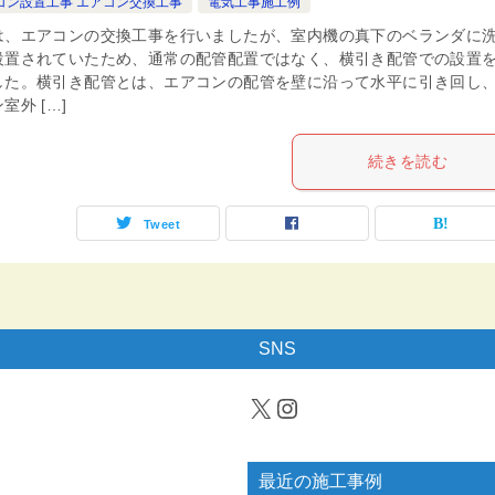
コン設置工事 エアコン交換工事
電気工事施工例
は、エアコンの交換工事を行いましたが、室内機の真下のベランダに
設置されていたため、通常の配管配置ではなく、横引き配管での設置
した。横引き配管とは、エアコンの配管を壁に沿って水平に引き回し
室外 […]
続きを読む
Tweet
SNS
X
Instagram
最近の施工事例