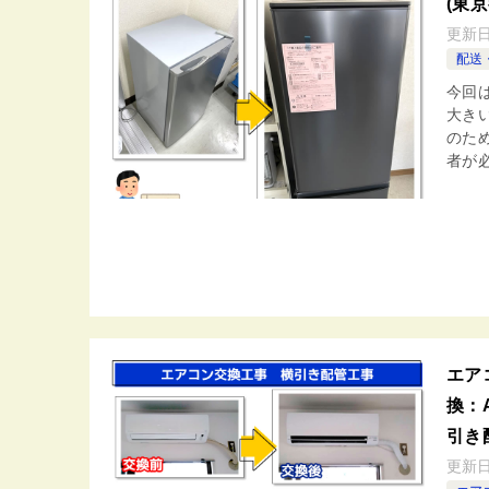
(東
更新
配送
今回
大き
のた
者が必
エアコ
換：
引き
更新