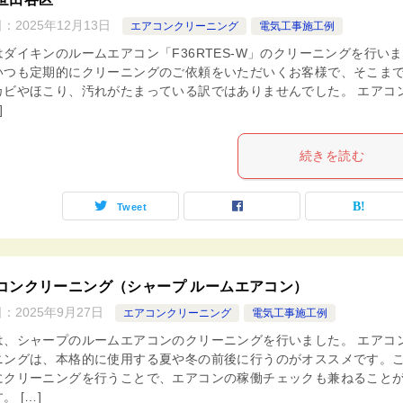
日：
2025年12月13日
エアコンクリーニング
電気工事施工例
はダイキンのルームエアコン「F36RTES-W」のクリーニングを行い
いつも定期的にクリーニングのご依頼をいただいくお客様で、そこま
カビやほこり、汚れがたまっている訳ではありませんでした。 エアコ
]
続きを読む
Tweet
コンクリーニング（シャープ ルームエアコン）
日：
2025年9月27日
エアコンクリーニング
電気工事施工例
は、シャープのルームエアコンのクリーニングを行いました。 エアコ
ニングは、本格的に使用する夏や冬の前後に行うのがオススメです。
にクリーニングを行うことで、エアコンの稼働チェックも兼ねること
。 […]