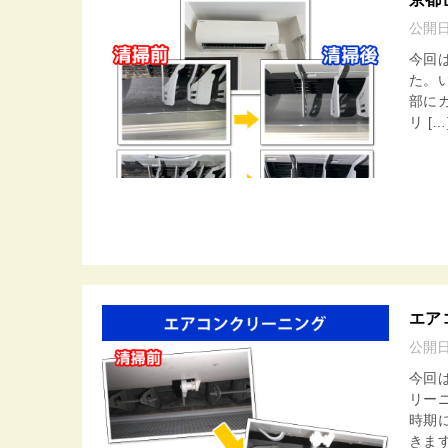
公開
今回
た。
部に
リ […
エア
公開
今回
リー
時期
きます