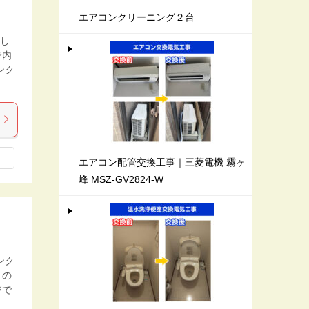
エアコンクリーニング２台
まし
で内
ンク
エアコン配管交換工事｜三菱電機 霧ヶ
峰 MSZ-GV2824-W
ンク
この
がで