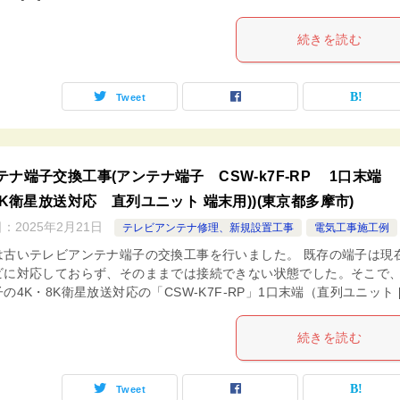
続きを読む
Tweet
テナ端子交換工事(アンテナ端子 CSW-k7F-RP 1口末端
K8K衛星放送対応 直列ユニット 端末用))(東京都多摩市)
日：
2025年2月21日
テレビアンテナ修理、新規設置工事
電気工事施工例
は古いテレビアンテナ端子の交換工事を行いました。 既存の端子は現
ビに対応しておらず、そのままでは接続できない状態でした。そこで
の4K・8K衛星放送対応の「CSW-K7F-RP」1口末端（直列ユニット [
続きを読む
Tweet