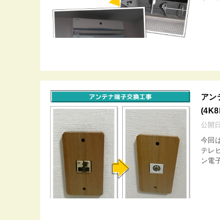
アン
(4
公開
今回
テレ
ン電子