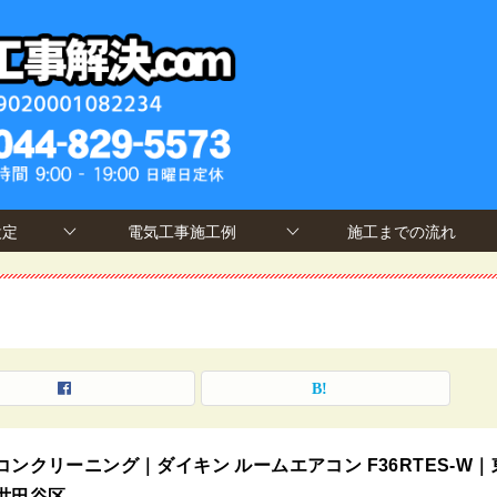
設定
電気工事施工例
施工までの流れ
コンクリーニング｜ダイキン ルームエアコン F36RTES-W｜
世田谷区