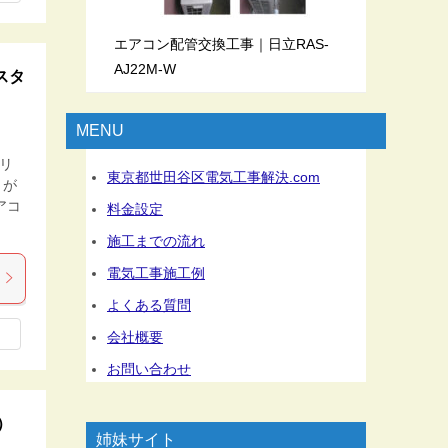
エアコン配管交換工事｜日立RAS-
AJ22M-W
スタ
MENU
クリ
東京都世田谷区電気工事解決.com
とが
アコ
料金設定
施工までの流れ
電気工事施工例
よくある質問
会社概要
お問い合わせ
）
姉妹サイト