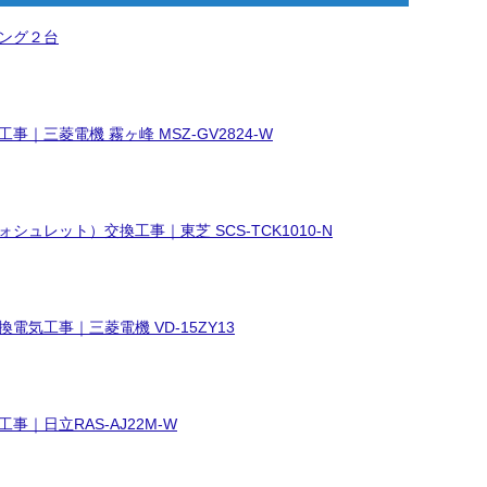
ング２台
事｜三菱電機 霧ヶ峰 MSZ-GV2824-W
シュレット）交換工事｜東芝 SCS-TCK1010-N
電気工事｜三菱電機 VD-15ZY13
事｜日立RAS-AJ22M-W