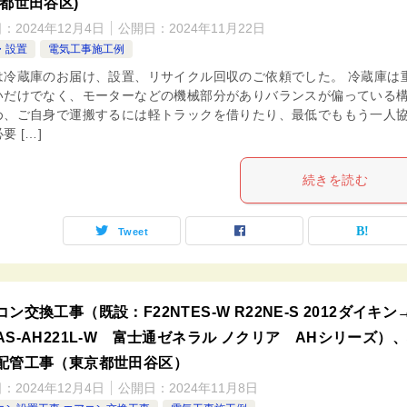
京都世田谷区)
日：
2024年12月4日
公開日：
2024年11月22日
・設置
電気工事施工例
は冷蔵庫のお届け、設置、リサイクル回収のご依頼でした。 冷蔵庫は
いだけでなく、モーターなどの機械部分がありバランスが偏っている
め、ご自身で運搬するには軽トラックを借りたり、最低でももう一人
要 […]
続きを読む
Tweet
ン交換工事（既設：F22NTES-W R22NE-S 2012ダイキン
AS-AH221L-W 富士通ゼネラル ノクリア AHシリーズ）
配管工事（東京都世田谷区）
日：
2024年12月4日
公開日：
2024年11月8日