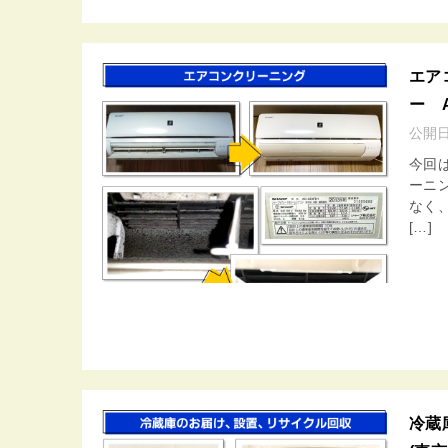
エア
ー A
公開
今回は
ーニ
なく
[…]
冷蔵