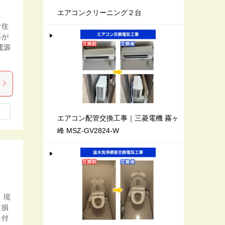
エアコンクリーニング２台
お住
応が
電源
エアコン配管交換工事｜三菱電機 霧ヶ
峰 MSZ-GV2824-W
 現
破損
り付