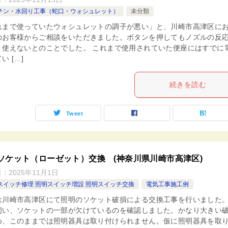
チン・水回り工事（蛇口・ウォシュレット）
未分類
れまで使っていたウォシュレットの調子が悪い」と、川崎市高津区に
のお客様からご相談をいただきました。ボタンを押してもノズルの反
、使えないとのことでした。 これまで使用されていた便座にはすでに
い […]
続きを読む
Tweet
ソケット（ローゼット）交換 (神奈川県川崎市高津区)
日：
2025年11月1日
スイッチ修理 照明スイッチ増設 照明スイッチ交換
電気工事施工例
は川崎市高津区にて照明のソケット破損による交換工事を行いました。
伺い、ソケットの一部が欠けているのを確認しました。かなり大きい
め、このままでは照明器具は取り付けられません。仮に照明器具を取