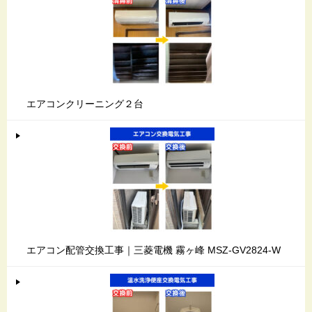
エアコンクリーニング２台
エアコン配管交換工事｜三菱電機 霧ヶ峰 MSZ-GV2824-W