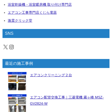
浴室乾燥機・浴室暖房機 取り付け専門店
エアコン工事専門店くじら電器
激震クリック堂
SNS
X
Instagram
最近の施工事例
エアコンクリーニング２台
エアコン配管交換工事｜三菱電機 霧ヶ峰 MSZ-
GV2824-W