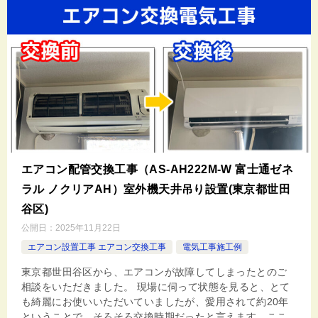
エアコン配管交換工事（AS-AH222M-W 富士通ゼネ
ラル ノクリアAH）室外機天井吊り設置(東京都世田
谷区)
公開日：
2025年11月22日
エアコン設置工事 エアコン交換工事
電気工事施工例
東京都世田谷区から、エアコンが故障してしまったとのご
相談をいただきました。 現場に伺って状態を見ると、とて
も綺麗にお使いいただいていましたが、愛用されて約20年
ということで、そろそろ交換時期だったと言えます。ここ