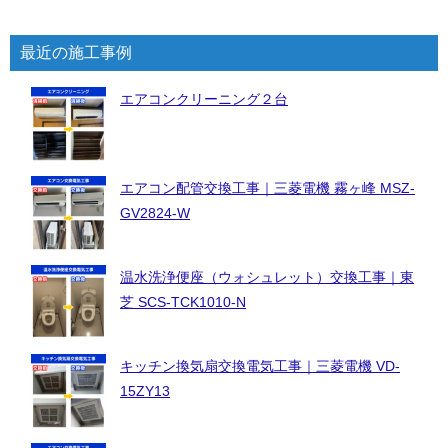
最近の施工事例
エアコンクリーニング２台
エアコン配管交換工事｜三菱電機 霧ヶ峰 MSZ-
GV2824-W
温水洗浄便座（ウォシュレット）交換工事｜東
芝 SCS-TCK1010-N
キッチン換気扇交換電気工事｜三菱電機 VD-
15ZY13