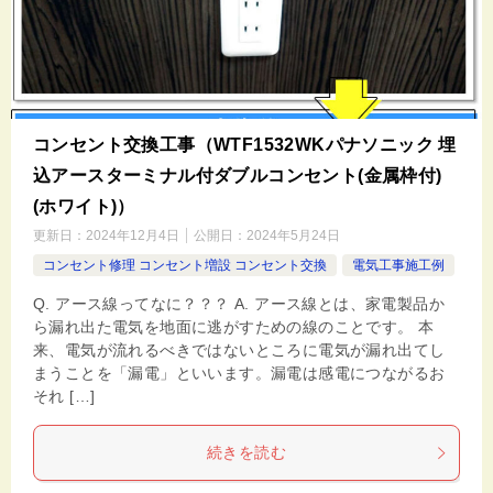
コンセント交換工事（WTF1532WKパナソニック 埋
込アースターミナル付ダブルコンセント(金属枠付)
(ホワイト)）
更新日：
2024年12月4日
公開日：
2024年5月24日
コンセント修理 コンセント増設 コンセント交換
電気工事施工例
Q. アース線ってなに？？？ A. アース線とは、家電製品か
ら漏れ出た電気を地面に逃がすための線のことです。 本
来、電気が流れるべきではないところに電気が漏れ出てし
まうことを「漏電」といいます。漏電は感電につながるお
それ […]
続きを読む