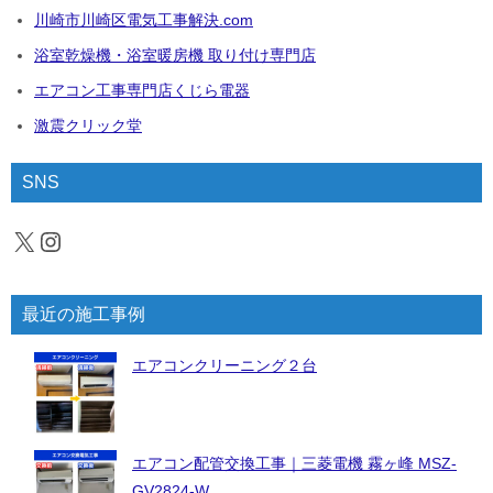
川崎市川崎区電気工事解決.com
浴室乾燥機・浴室暖房機 取り付け専門店
エアコン工事専門店くじら電器
激震クリック堂
SNS
X
Instagram
最近の施工事例
エアコンクリーニング２台
エアコン配管交換工事｜三菱電機 霧ヶ峰 MSZ-
GV2824-W