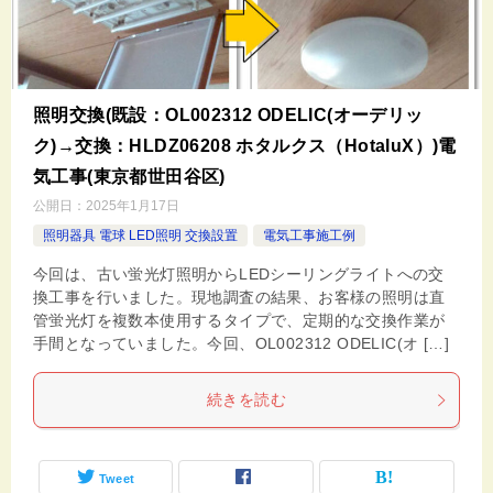
照明交換(既設：OL002312 ODELIC(オーデリッ
ク)→交換：HLDZ06208 ホタルクス（HotaluX）)電
気工事(東京都世田谷区)
公開日：
2025年1月17日
照明器具 電球 LED照明 交換設置
電気工事施工例
今回は、古い蛍光灯照明からLEDシーリングライトへの交
換工事を行いました。現地調査の結果、お客様の照明は直
管蛍光灯を複数本使用するタイプで、定期的な交換作業が
手間となっていました。今回、OL002312 ODELIC(オ […]
続きを読む
Tweet