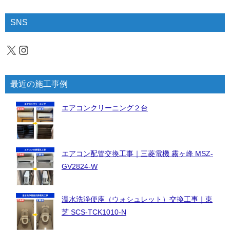
SNS
X
Instagram
最近の施工事例
エアコンクリーニング２台
エアコン配管交換工事｜三菱電機 霧ヶ峰 MSZ-
GV2824-W
温水洗浄便座（ウォシュレット）交換工事｜東
芝 SCS-TCK1010-N