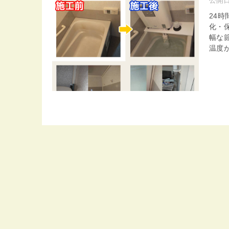
24
化・
幅な
温度が