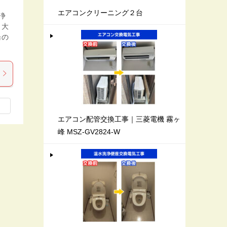
エアコンクリーニング２台
浄
、大
湯の
エアコン配管交換工事｜三菱電機 霧ヶ
峰 MSZ-GV2824-W