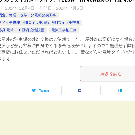
日：
2024年12月4日
公開日：
2024年7月6日
調査、修理、改修・分電盤交換工事
スイッチ修理 照明スイッチ増設 照明スイッチ交換
具 電球 LED照明 交換設置
電気工事施工例
は屋外の駐車場の外灯交換のご依頼でした。 屋外灯は高所になる場合
交換などがお客様ご自身でやる場合危険が伴いますのでご無理せず弊
工事店にお任せいただければと思います。 昔ながらの電球タイプの外
 […]
続きを読む
Tweet