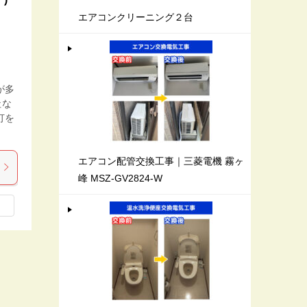
エアコンクリーニング２台
が多
社な
灯を
エアコン配管交換工事｜三菱電機 霧ヶ
峰 MSZ-GV2824-W