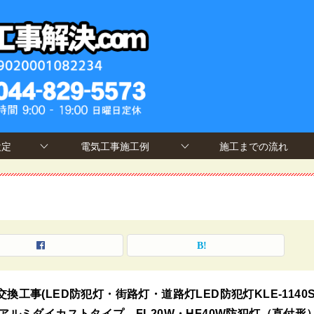
設定
電気工事施工例
施工までの流れ
交換工事(LED防犯灯・街路灯・道路灯LED防犯灯KLE-1140S
 アルミダイカストタイプ、FL20W・HF40W防犯灯（直付形）