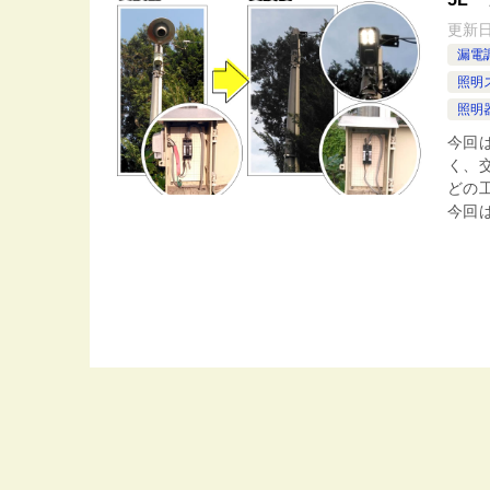
更新
漏電
照明
照明器
今回
く、
どの
今回は