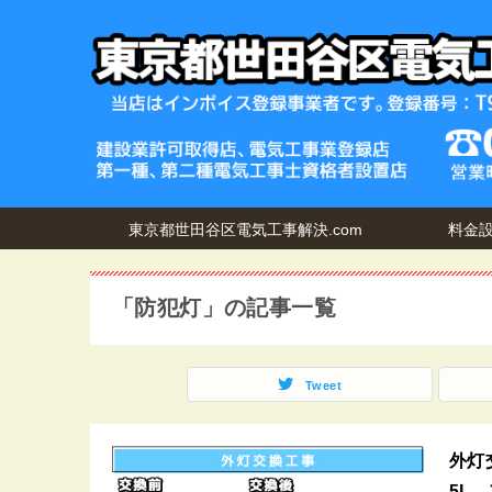
東京都世田谷区電気工事解決.com
料金
「防犯灯」の記事一覧
Tweet
外灯
5L