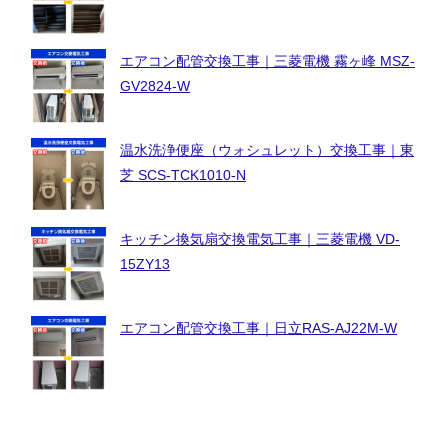
エアコン配管交換工事｜三菱電機 霧ヶ峰 MSZ-
GV2824-W
温水洗浄便座（ウォシュレット）交換工事｜東
芝 SCS-TCK1010-N
キッチン換気扇交換電気工事｜三菱電機 VD-
15ZY13
エアコン配管交換工事｜日立RAS-AJ22M-W