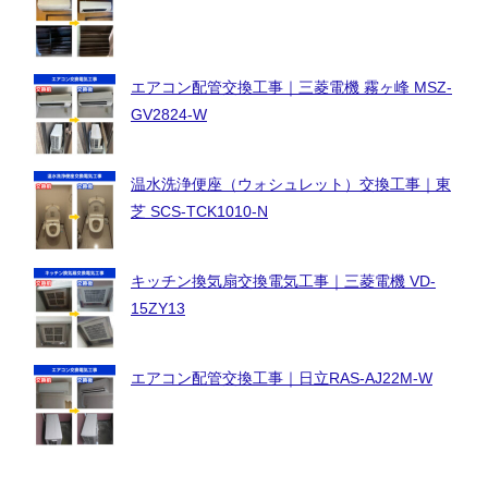
エアコン配管交換工事｜三菱電機 霧ヶ峰 MSZ-
GV2824-W
温水洗浄便座（ウォシュレット）交換工事｜東
芝 SCS-TCK1010-N
キッチン換気扇交換電気工事｜三菱電機 VD-
15ZY13
エアコン配管交換工事｜日立RAS-AJ22M-W