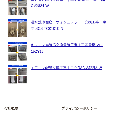
GV2824-W
温水洗浄便座（ウォシュレット）交換工事｜東
芝 SCS-TCK1010-N
キッチン換気扇交換電気工事｜三菱電機 VD-
15ZY13
エアコン配管交換工事｜日立RAS-AJ22M-W
会社概要
プライバシーポリシー