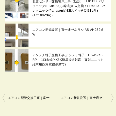
照度センサー交換電気工事（既設：EE8113K パナ
ソニック(L13BP-3)(3線式)/P→交換：EE6813 パ
ナソニック(Panasonic)EEスイッチ(JIS1L形)
(AC100V3A)）
エアコン新規設置｜富士通ゼネラル AS-AH252M-
W
アンテナ端子交換工事(アンテナ端子 CSW-k7F-
RP 1口末端(4K8K衛星放送対応 直列ユニット
端末用))(東京都多摩市)
投
エアコン配管交換工事｜富士通ゼネラル AS-A225H → AS-AH222M-W
エアコン新規設置｜富士通ゼネラル AS-AH252M-W
稿
ナ