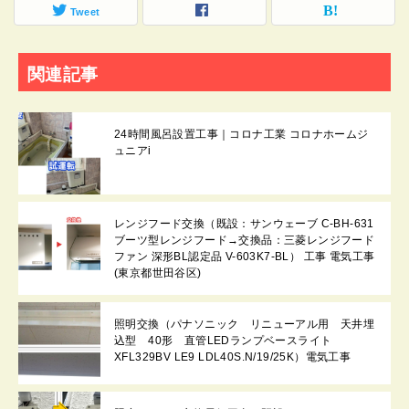
Tweet
関連記事
24時間風呂設置工事｜コロナ工業 コロナホームジ
ュニアi
レンジフード交換（既設：サンウェーブ C-BH-631
ブーツ型レンジフード→交換品：三菱レンジフード
ファン 深形BL認定品 V-603K7-BL） 工事 電気工事
(東京都世田谷区)
照明交換（パナソニック リニューアル用 天井埋
込型 40形 直管LEDランプベースライト
XFL329BV LE9 LDL40S.N/19/25K）電気工事