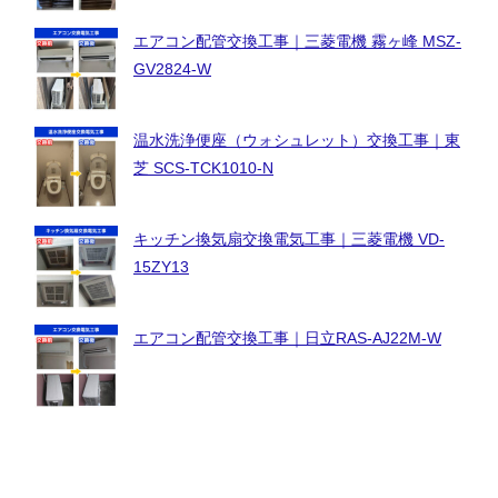
エアコン配管交換工事｜三菱電機 霧ヶ峰 MSZ-
GV2824-W
温水洗浄便座（ウォシュレット）交換工事｜東
芝 SCS-TCK1010-N
キッチン換気扇交換電気工事｜三菱電機 VD-
15ZY13
エアコン配管交換工事｜日立RAS-AJ22M-W