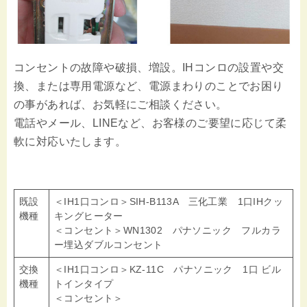
コンセントの故障や破損、増設。IHコンロの設置や交
換、または専用電源など、電源まわりのことでお困り
の事があれば、お気軽にご相談ください。
電話やメール、LINEなど、お客様のご要望に応じて柔
軟に対応いたします。
既設
＜IH1口コンロ＞SIH-B113A 三化工業 1口IHクッ
機種
キングヒーター
＜コンセント＞WN1302 パナソニック フルカラ
ー埋込ダブルコンセント
交換
＜IH1口コンロ＞KZ-11C パナソニック 1口 ビル
機種
トインタイプ
＜コンセント＞