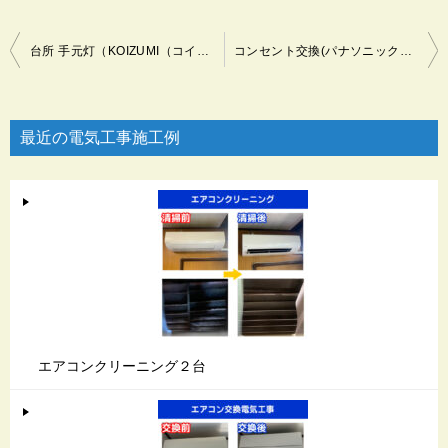
投
台所 手元灯（KOIZUMI（コイズミ）AH46902L） 照明交換（東京都世田谷）
コンセント交換(パナソニック WTF19313WK) 電気工事(東京都世田谷区)
稿
ナ
ビ
最近の電気工事施工例
ゲ
ー
シ
ョ
ン
エアコンクリーニング２台