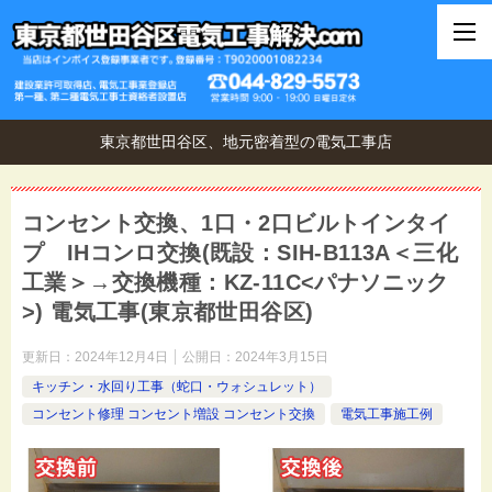
東京都世田谷区、地元密着型の電気工事店
コンセント交換、1口・2口ビルトインタイ
プ IHコンロ交換(既設：SIH-B113A＜三化
工業＞→交換機種：KZ-11C<パナソニック
>) 電気工事(東京都世田谷区)
更新日：
2024年12月4日
公開日：
2024年3月15日
キッチン・水回り工事（蛇口・ウォシュレット）
コンセント修理 コンセント増設 コンセント交換
電気工事施工例