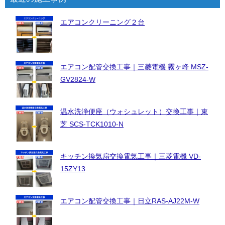
エアコンクリーニング２台
エアコン配管交換工事｜三菱電機 霧ヶ峰 MSZ-
GV2824-W
温水洗浄便座（ウォシュレット）交換工事｜東
芝 SCS-TCK1010-N
キッチン換気扇交換電気工事｜三菱電機 VD-
15ZY13
エアコン配管交換工事｜日立RAS-AJ22M-W