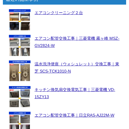
エアコンクリーニング２台
エアコン配管交換工事｜三菱電機 霧ヶ峰 MSZ-
GV2824-W
温水洗浄便座（ウォシュレット）交換工事｜東
芝 SCS-TCK1010-N
キッチン換気扇交換電気工事｜三菱電機 VD-
15ZY13
エアコン配管交換工事｜日立RAS-AJ22M-W