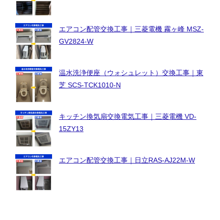
エアコン配管交換工事｜三菱電機 霧ヶ峰 MSZ-
GV2824-W
温水洗浄便座（ウォシュレット）交換工事｜東
芝 SCS-TCK1010-N
キッチン換気扇交換電気工事｜三菱電機 VD-
15ZY13
エアコン配管交換工事｜日立RAS-AJ22M-W